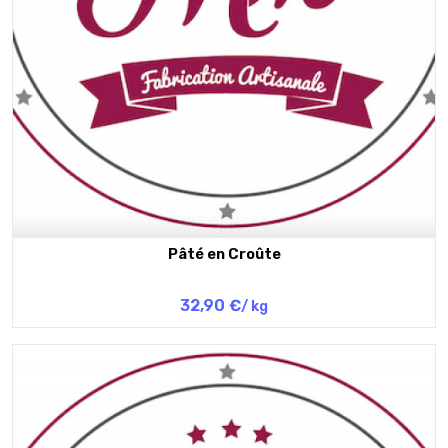
Pâté en Croûte
32,90 €
/ kg