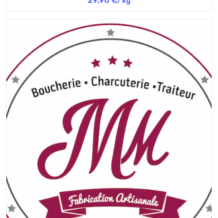
29,90 €
/ kg