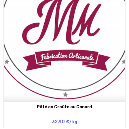
Pâté en Croûte au Canard
32,90 €
/ kg